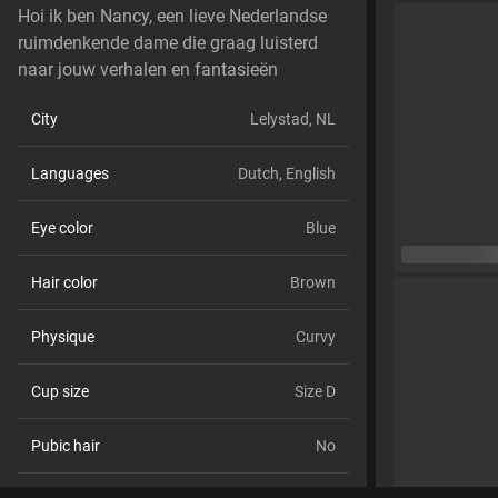
Hoi ik ben Nancy, een lieve Nederlandse
ruimdenkende dame die graag luisterd
naar jouw verhalen en fantasieën
City
Lelystad, NL
Languages
Dutch,
English
Eye color
Blue
Hair color
Brown
Physique
Curvy
Cup size
Size D
Pubic hair
No