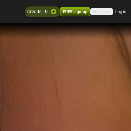
credits:
0
FREE sign-up
English
Log in