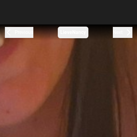
Previous
LieveNancy
Next