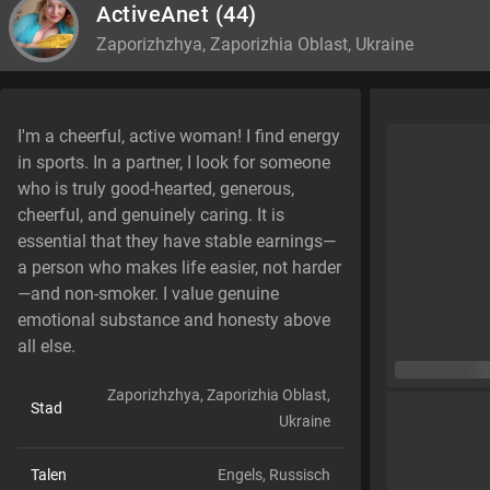
ActiveAnet
(44)
Zaporizhzhya, Zaporizhia Oblast, Ukraine
I'm a cheerful, active woman! I find energy
in sports. In a partner, I look for someone
who is truly good-hearted, generous,
cheerful, and genuinely caring. It is
essential that they have stable earnings—
a person who makes life easier, not harder
—and non-smoker. I value genuine
emotional substance and honesty above
all else.
Zaporizhzhya, Zaporizhia Oblast,
Stad
Ukraine
Talen
Engels,
Russisch