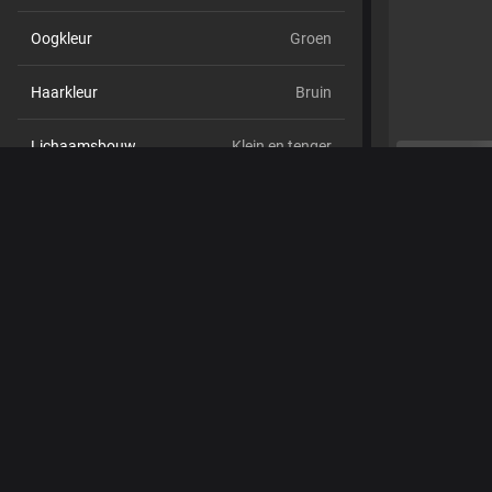
Oogkleur
Groen
Haarkleur
Bruin
Lichaamsbouw
Klein en tenger
Cup maat
Cup C
Schaamhaar
Nee
Seksuele voorkeur
Hetero
Relatie
Nee
Etniciteit
Blank
Piercings
Nee